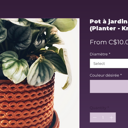
Pot à jardin
(Planter - K
From
C$10.
Diamètre
*
Select
Couleur désirée
*
Quantity
*