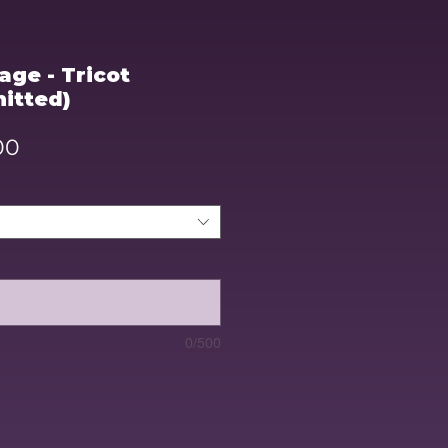
age - Tricot
nitted)
Sale
00
Price
0/500