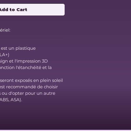
Add to Cart
riel:
é est un plastique
PLA+)
sign et l'impression 3D
nction l'étanchéité et la
seront exposés en plein soleil
il est recommandé de choisir
s ou d'opter pour un autre
(ABS, ASA).