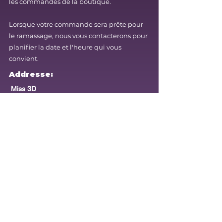
les commandes de la boutique.
Lorsque votre commande sera prête pour
le ramassage, nous vous contacterons pour
planifier la date et l'heure qui vous
convient.
Addresse:
Miss 3D
6643 Apollo
Rawdon
Quebec (Canada)
J0K1S0