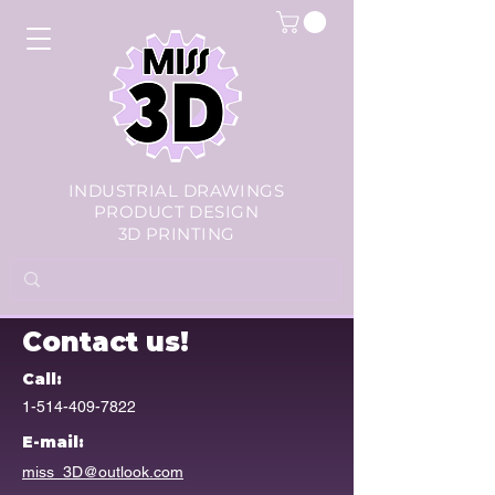
INDUSTRIAL DRAWINGS
PRODUCT DESIGN
3D PRINTING
Contact us!
Call:
1-514-409-7822
E-mail:
miss_3D@outlook.com