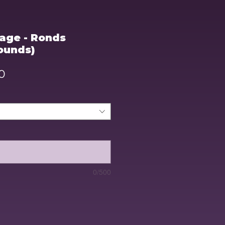
nage - Ronds
Rounds)
Sale
0
Price
0/500