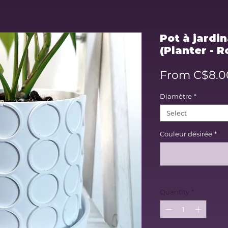
Pot à jardi
(Planter - 
From
C$8.0
Diamètre
*
Select
Couleur désirée
*
Quantity
*