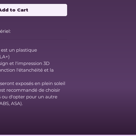
Add to Cart
riel:
é est un plastique
PLA+)
sign et l'impression 3D
nction l'étanchéité et la
seront exposés en plein soleil
il est recommandé de choisir
s ou d'opter pour un autre
(ABS, ASA).