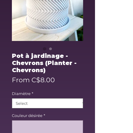
Pot à jardinage -
Chevrons (Planter -
Chevrons)
Sale
From
C$8.00
Price
Diamètre
*
Couleur désirée
*