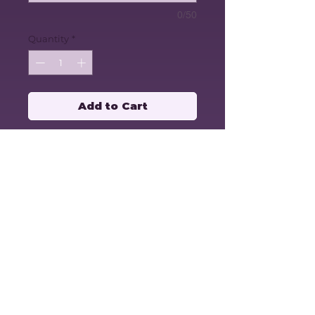
0/50
Quantity
*
Add to Cart
Pot à jardinage - Chevrons
Modèle avec assiette et trous de
drainage.
Les dimensions sont basées sur
le diamètre intérieur du pot.
Entretien: