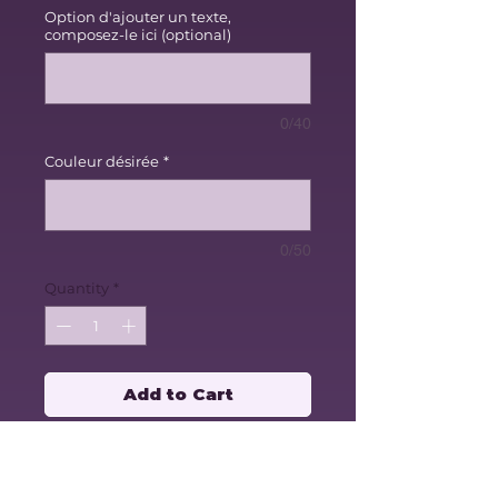
Option d'ajouter un texte,
composez-le ici (optional)
0/40
Couleur désirée
*
0/50
Quantity
*
Add to Cart
Pot à jardinage - Carré