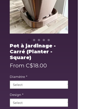
Pot à jardinage -
Carré (Planter -
Square)
Sale
From
C$18.00
Price
Diamètre
*
Design
*