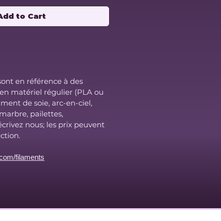
Add to Cart
sont en référence à des
 en matériel régulier (PLA ou
ment de soie, arc-en-ciel,
 marbre, pailettes,
 écrivez nous; les prix peuvent
ection.
com/filaments