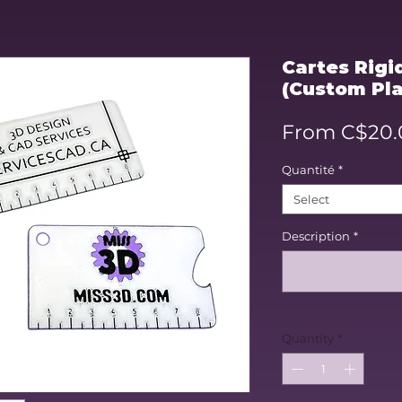
Cartes Rigi
(Custom Pla
From
C$20.
Quantité
*
Select
Description
*
Quantity
*