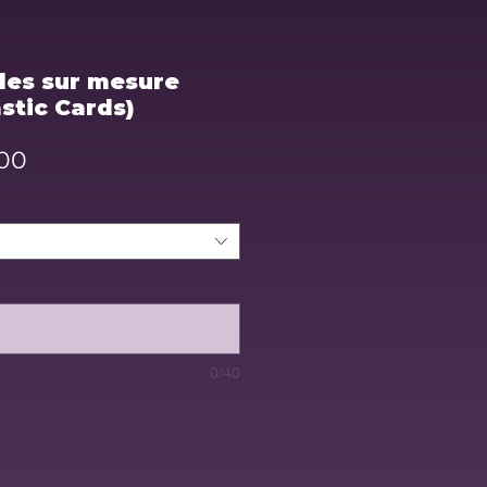
des sur mesure
stic Cards)
Sale
00
Price
0/40