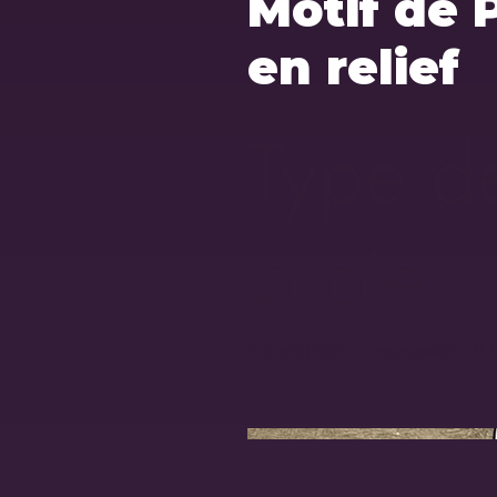
Motif de 
en relief
Type d
projet
Conception / Impression 3D