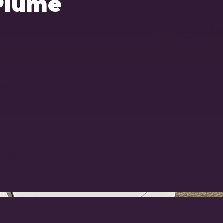
Plume
Projet déco
Conception sur mesure
Assemblage de 6 pièce
amovible.
e
Dimensions au mur : 7
Épaisseur des lettres 
 / Déco