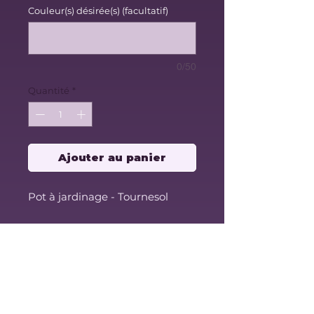
Couleur(s) désirée(s) (facultatif)
0/50
Quantité
*
Ajouter au panier
Pot à jardinage - Tournesol
Modèle avec assiette et trous de
drainage.
Les dimensions sont basées sur
le diamètre intérieur du pot.