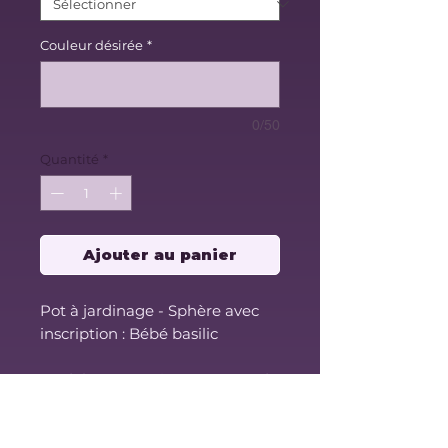
Couleur désirée
*
0/50
Quantité
*
Ajouter au panier
Pot à jardinage - Sphère avec
inscription : Bébé basilic
Modèle avec assiette et trous de
drainage.