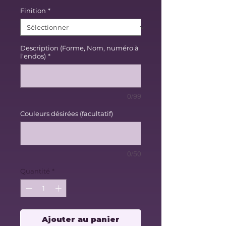
Finition
*
Description (Forme, Nom, numéro à
l'endos)
*
0/99
Couleurs désirées (facultatif)
0/50
Quantité
*
Ajouter au panier