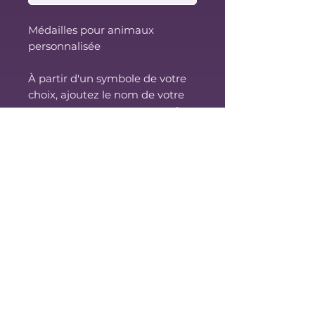
Médailles pour animaux
personnalisée
À partir d'un symbole de votre
choix, ajoutez le nom de votre
compagnon et une gravure à
l'endos.
Indiquez vos informations dans
le champ description.
Choisissez les couleurs de votre
choix.
Cet article inclu un anneau et
un crochet.
Rabais applicables sur les