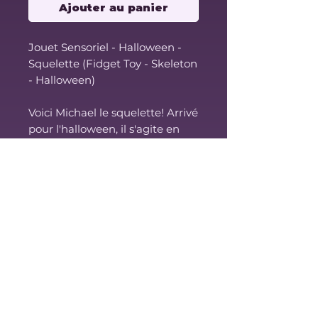
Ajouter au panier
Jouet Sensoriel - Halloween -
Squelette (Fidget Toy - Skeleton
- Halloween)
Voici Michael le squelette! Arrivé
pour l'halloween, il s'agite en
faisant une petite danse et un
petit bruit d'os sympathique!
Ce jouet sensoriel peut être
attaché à un anneau pour en
faire un porte-clé ou un ami-zip.
Rabais applicables sur les
commandes de grand volume,
contactez-nous pour une
soumission.