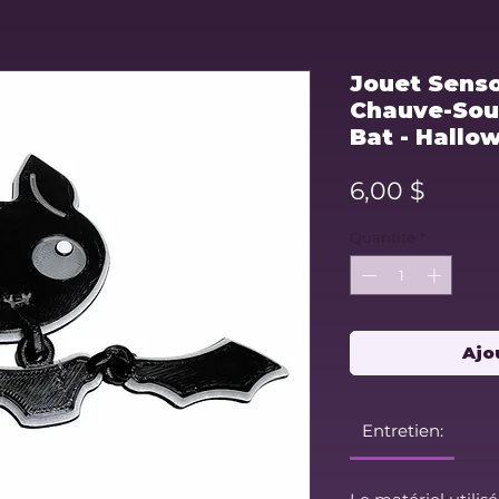
Jouet Senso
Chauve-Sour
Bat - Hallo
Prix
6,00 $
Quantité
*
Ajo
Entretien: