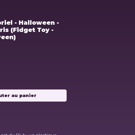
riel - Halloween -
is (Fidget Toy -
ween)
uter au panier