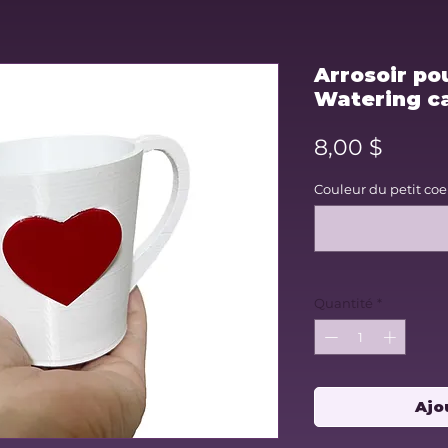
Arrosoir po
Watering c
Prix
8,00 $
Couleur du petit coeur
Quantité
*
Ajo