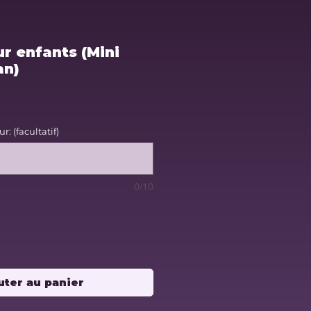
ur enfants (Mini
an)
: (facultatif)
0/10
uter au panier