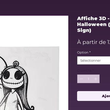
Affiche 3D -
Halloween (
Sign)
À partir de
Option
*
Sélectionner
Quantité
*
Ajo