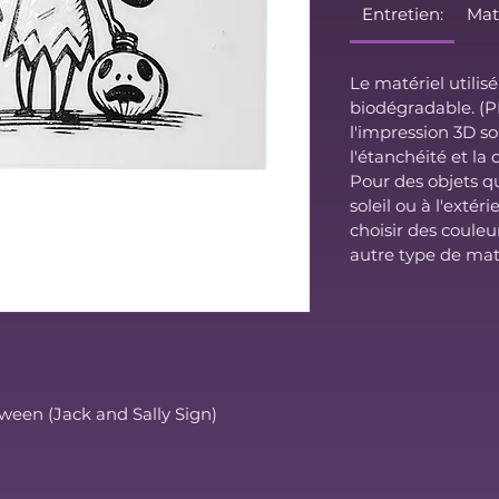
Entretien:
Maté
Le matériel utilis
biodégradable. (P
l'impression 3D s
l'étanchéité et la 
Pour des objets q
soleil ou à l'exté
choisir des couleu
autre type de maté
oween (Jack and Sally Sign)