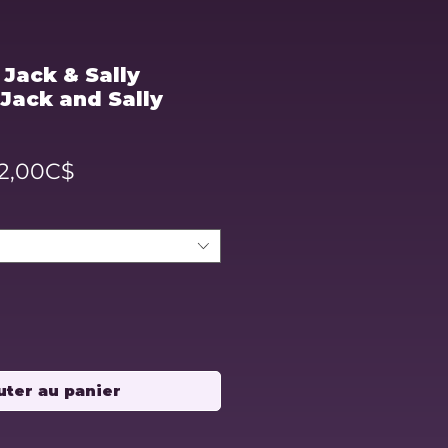
 Jack & Sally
Jack and Sally
Prix
12,00C$
promotionnel
uter au panier