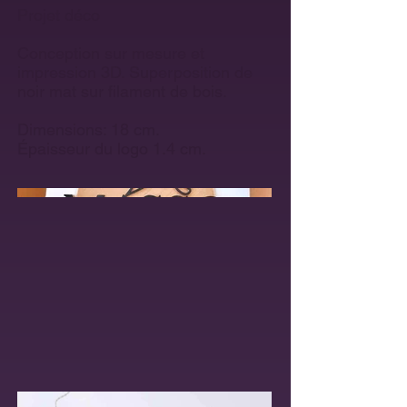
Projet déco
Conception sur mesure et
impression 3D. Superposition de
noir mat sur filament de bois.
Dimensions: 18 cm.
Épaisseur du logo 1.4 cm.