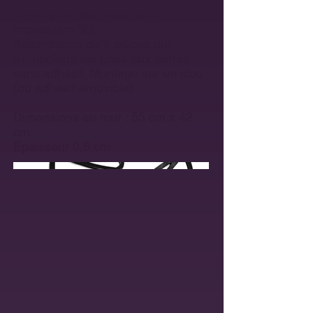
Conception sur mesure et
impression 3D.
Assemblage de 7 pièces qui
s'emboîtent les unes aux autres
sans adhésif. Montage sur un clou
(ou adhésif amovible).
Dimensions au mur : 55 cm x 42
cm.
Épaisseur 0.8 cm